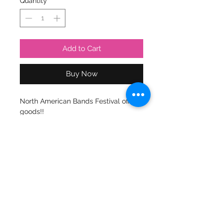
Quantity
*
Add to Cart
Buy Now
North American Bands Festival official
goods!!
2024年10月に大阪と東京で開催の”カナ
ダとアメリカのバンドを呼んで開催し
たフェスティバル” の公式グッズ！
★イベントが終了しましたので25% Off
にて販売しております。
2020 © AYASEN All Rights Reserved.