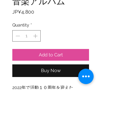
音楽アルバム
Price
JP¥4,800
Quantity
*
Add to Cart
Buy Now
2022年で活動１０周年を迎えた
AYASEN。
本作品は10年前から現在にかけて人気
のあった楽曲に合わせて写真作品を撮
影しました。
音楽CDは昔の楽曲を今のAYASENが歌
ってみたというコンセプトでレコーデ