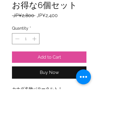
お得な6個セット
Regular
Sale
 JP¥2,800 
JP¥2,400
Price
Price
Quantity
*
Add to Cart
Buy Now
カナダ名物バタータルト！
メープルシロップをふんだんに使用し
たフィリングにレーズンを沈めてオー
ブンで焼き上げました。
タルト生地にもバターたっぷり！
少しレンジで温めてからお召し上がり
いただくとさらに美味しくなります。
※小麦粉、バター、卵を含む。